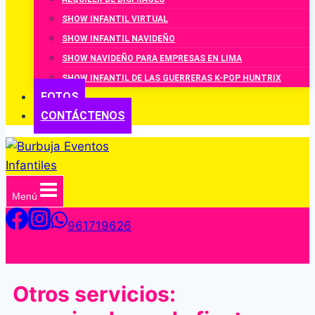
SHOW INFANTIL VIRTUAL
SHOW INFANTIL NAVIDEÑO
SHOW NAVIDEÑO PARA EMPRESAS EN LIMA
SHOW INFANTIL DE LAS GUERRERAS K-POP HUNTRIX
FOTOS
CONTÁCTENOS
Menú
961719626
Otros servicios: