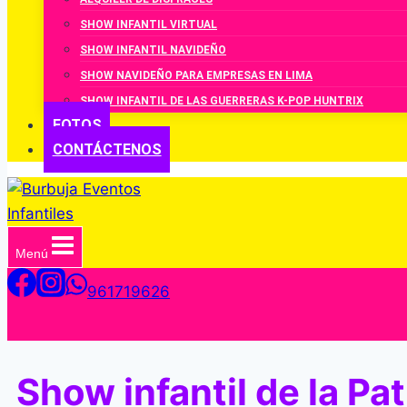
SHOW INFANTIL VIRTUAL
SHOW INFANTIL NAVIDEÑO
SHOW NAVIDEÑO PARA EMPRESAS EN LIMA
SHOW INFANTIL DE LAS GUERRERAS K-POP HUNTRIX
FOTOS
CONTÁCTENOS
Menú
961719626
Show infantil de la Pat